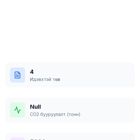
Төслүүдтэй танилцах
Бидний тухай
4
Идэвхтэй төсөл
Null
CO2 бууруулалт (тонн)