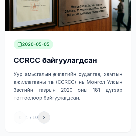
2020-05-05
CCRCC байгуулагдсан
Уур амьсгалын өөрчлөлтийн судалгаа, хамтын
ажиллагааны төв (CCRCC) нь Монгол Улсын
Засгийн газрын 2020 оны 181 дүгээр
тогтоолоор байгуулагдсан.
1
/
10