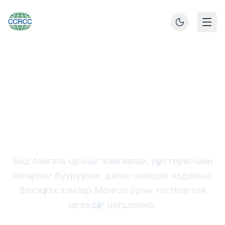
Монгол улсын тогтвортой хөгжлийн төлөө
Уур амьсгалын
өөрчлөлтийн судалгаа,
Хамтын ажиллагааны
төв
Бид байгаль орчныг хамгаалах, нүүрстөрөгчийн
ялгарлыг бууруулах, дасан зохицох чадавхыг
бэхжүүлэх замаар Монгол орны тогтвортой
ирээдүйг цогцлооно.