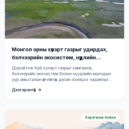
Монгол орны хүлэрт газрыг удирдах,
бэлчээрийн экосистем, нүүдлийн
малчдын дасан зохицох чадавхыг
Доройтож буй хүлэрт газрыг хамгаалж,
нэмэгдүүлэх төсөл
бэлчээрийн экосистем болон нүүдлийн малчдын
уур амьсгалын өөрчлөлтөд дасан зохицох чадавхыг
бэхжүүлнэ.
Дэлгэрэнгүй
Хэрэгжиж байна