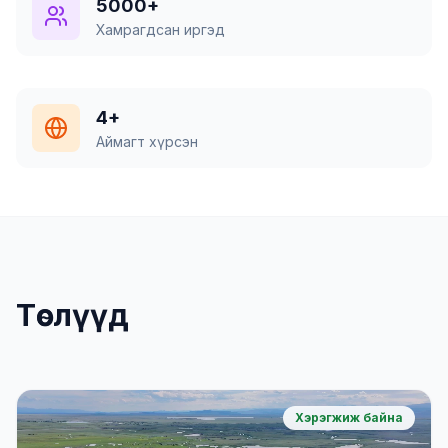
5000+
Хамрагдсан иргэд
4+
Аймагт хүрсэн
Төслүүд
Хэрэгжиж байна