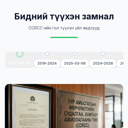
Бидний түүхэн замнал
CCRCC-ийн гол түүхэн үйл явдлууд
2020-05-05
2019-2024
2025-03-08
2024–2028
202