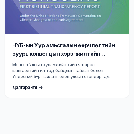
НҮБ-ын Уур амьсгалын өөрчлөлтийн
суурь конвенцын хэрэгжилтийн
Үндэсний 5-р тайлан, хүлэмжийн хийн
Монгол Улсын хүлэмжийн хийн ялгарал,
ялгарал, шингээлтийн ил тод байдлын
шингээлтийн ил тод байдлын тайлан болон
Үндэсний 5-р тайланг олон улсын стандартад
1, 2-р тайлан боловсруулах төсөл
нийцүүлэн боловсруулж, НҮБ-ын конвенцид
Дэлгэрэнгүй
хүргүүлнэ.