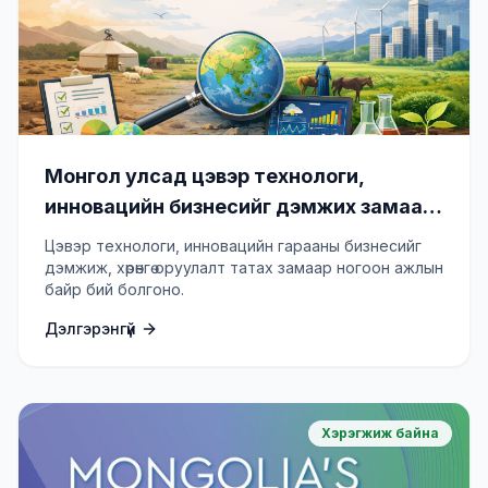
Монгол улсад цэвэр технологи,
инновацийн бизнесийг дэмжих замаар
ногоон ажлын байр бий болгох төсөл
Цэвэр технологи, инновацийн гарааны бизнесийг
(GCIP Mongolia)
дэмжиж, хөрөнгө оруулалт татах замаар ногоон ажлын
байр бий болгоно.
Дэлгэрэнгүй
Хэрэгжиж байна