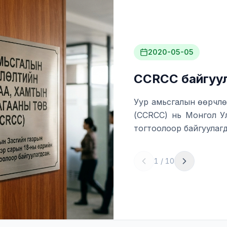
2020-05-05
CCRCC байгуу
Уур амьсгалын өөрчлө
(CCRCC) нь Монгол Ул
тогтоолоор байгуулагд
1
/
10