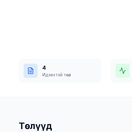
Төслүүдтэй танилцах
Бидний т
4
Идэвхтэй төсөл
Төслүүд