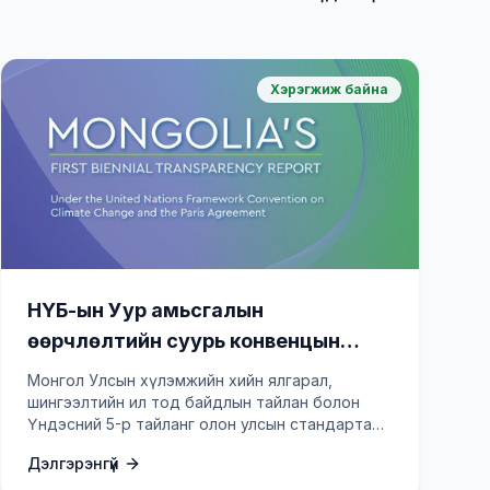
Хэрэгжиж байна
НҮБ-ын Уур амьсгалын
өөрчлөлтийн суурь конвенцын
хэрэгжилтийн Үндэсний 5-р
Монгол Улсын хүлэмжийн хийн ялгарал,
тайлан, хүлэмжийн хийн ялгарал,
шингээлтийн ил тод байдлын тайлан болон
Үндэсний 5-р тайланг олон улсын стандартад
шингээлтийн ил тод байдлын 1, 2-р
нийцүүлэн боловсруулж, НҮБ-ын конвенцид
тайлан боловсруулах төсөл
Дэлгэрэнгүй
хүргүүлнэ.