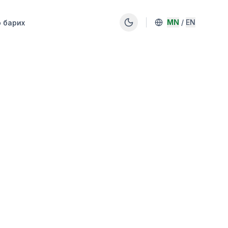
MN
/
EN
 барих