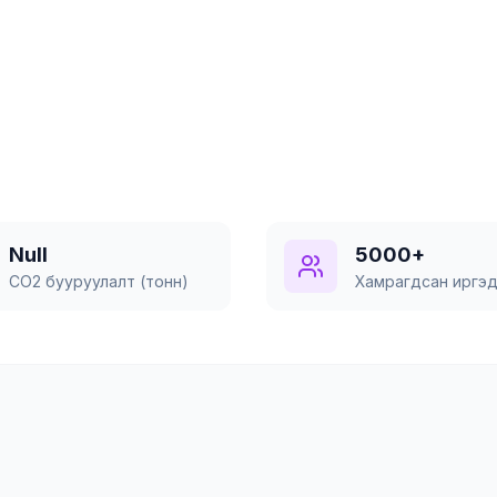
ухай
Null
5000+
CO2 бууруулалт (тонн)
Хамрагдсан иргэ