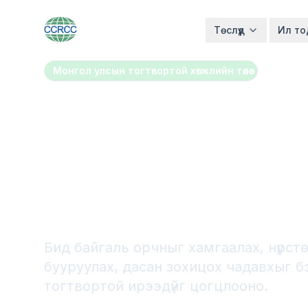
Төслүүд
Ил то
Монгол улсын тогтвортой хөгжлийн төлөө
Уур амьсга
өөрчлөлтийн с
Хамтын ажил
Бид байгаль орчныг хамгаалах, нүүрс
бууруулах, дасан зохицох чадавхыг б
тогтвортой ирээдүйг цогцлооно.