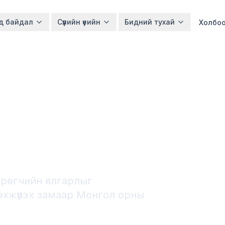
д байдал
Сүүлийн үеийн
Бидний тухай
Холбоо
лын
удалгаа,
лагааны төв
төрөгчийн ялгарлыг
эхжүүлэх замаар Монгол орны