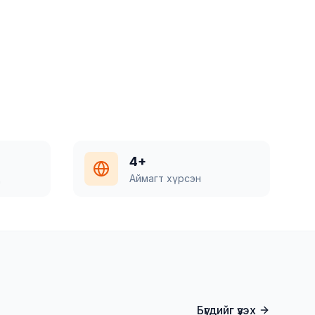
4+
д
Аймагт хүрсэн
Бүгдийг үзэх