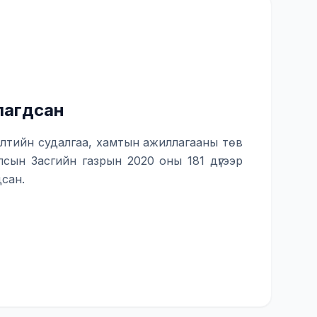
лагдсан
лтийн судалгаа, хамтын ажиллагааны төв
сын Засгийн газрын 2020 оны 181 дүгээр
сан.