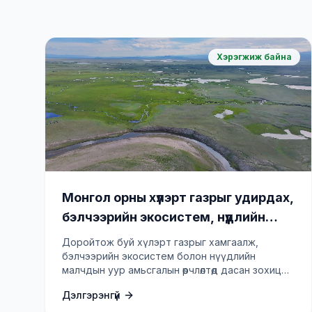
Хэрэгжиж байна
Монгол орны хүлэрт газрыг удирдах,
бэлчээрийн экосистем, нүүдлийн
малчдын дасан зохицох чадавхыг
Доройтож буй хүлэрт газрыг хамгаалж,
нэмэгдүүлэх төсөл
бэлчээрийн экосистем болон нүүдлийн
малчдын уур амьсгалын өөрчлөлтөд дасан зохицох
чадавхыг бэхжүүлнэ.
Дэлгэрэнгүй