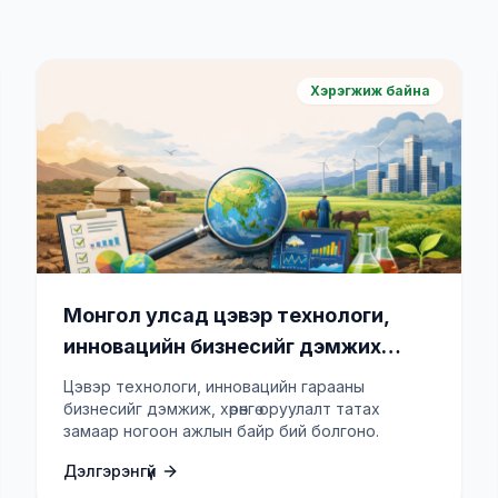
Хэрэгжиж байна
Монгол улсад цэвэр технологи,
инновацийн бизнесийг дэмжих
замаар ногоон ажлын байр бий
Цэвэр технологи, инновацийн гарааны
болгох төсөл (GCIP Mongolia)
бизнесийг дэмжиж, хөрөнгө оруулалт татах
замаар ногоон ажлын байр бий болгоно.
Дэлгэрэнгүй