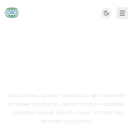
Монгол улсын тогтвортой хөгжлийн төлөө
Уур амьсгалын
өөрчлөлтийн судалгаа,
Хамтын ажиллагааны
төв
Бид байгаль орчныг хамгаалах, нүүрстөрөгчийн
ялгарлыг бууруулах, дасан зохицох чадавхыг
бэхжүүлэх замаар Монгол орны тогтвортой
ирээдүйг цогцлооно.