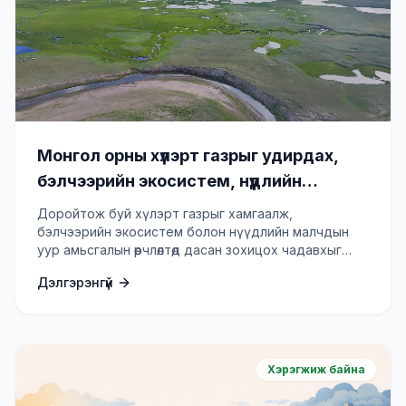
Монгол орны хүлэрт газрыг удирдах,
бэлчээрийн экосистем, нүүдлийн
малчдын дасан зохицох чадавхыг
Доройтож буй хүлэрт газрыг хамгаалж,
нэмэгдүүлэх төсөл
бэлчээрийн экосистем болон нүүдлийн малчдын
уур амьсгалын өөрчлөлтөд дасан зохицох чадавхыг
бэхжүүлнэ.
Дэлгэрэнгүй
Хэрэгжиж байна