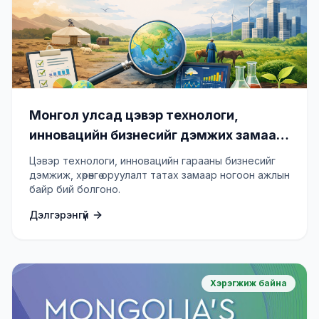
Монгол улсад цэвэр технологи,
инновацийн бизнесийг дэмжих замаар
ногоон ажлын байр бий болгох төсөл
Цэвэр технологи, инновацийн гарааны бизнесийг
(GCIP Mongolia)
дэмжиж, хөрөнгө оруулалт татах замаар ногоон ажлын
байр бий болгоно.
Дэлгэрэнгүй
Хэрэгжиж байна