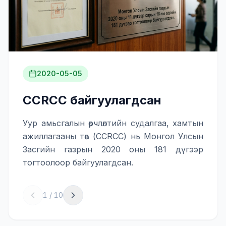
2020-05-05
CCRCC байгуулагдсан
Уур амьсгалын өөрчлөлтийн судалгаа, хамтын
ажиллагааны төв (CCRCC) нь Монгол Улсын
Засгийн газрын 2020 оны 181 дүгээр
тогтоолоор байгуулагдсан.
1
/
10