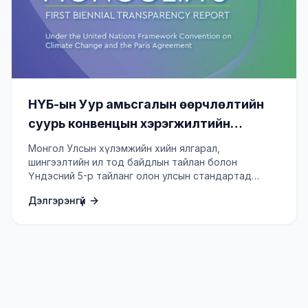
НҮБ-ын Уур амьсгалын өөрчлөлтийн
суурь конвенцын хэрэгжилтийн
Үндэсний 5-р тайлан, хүлэмжийн хийн
Монгол Улсын хүлэмжийн хийн ялгарал,
ялгарал, шингээлтийн ил тод байдлын
шингээлтийн ил тод байдлын тайлан болон
Үндэсний 5-р тайланг олон улсын стандартад
1, 2-р тайлан боловсруулах төсөл
нийцүүлэн боловсруулж, НҮБ-ын конвенцид
Дэлгэрэнгүй
хүргүүлнэ.