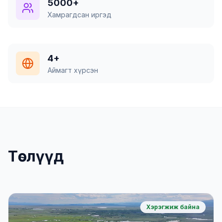
5000+
Хамрагдсан иргэд
4+
Аймагт хүрсэн
Төслүүд
Хэрэгжиж байна