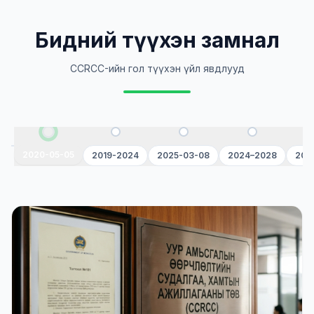
Бидний түүхэн замнал
CCRCC-ийн гол түүхэн үйл явдлууд
2020-05-05
2019-2024
2025-03-08
2024–2028
202