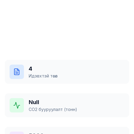
Төслүүдтэй танилцах
Бидний тухай
4
Идэвхтэй төсөл
Null
CO2 бууруулалт (тонн)