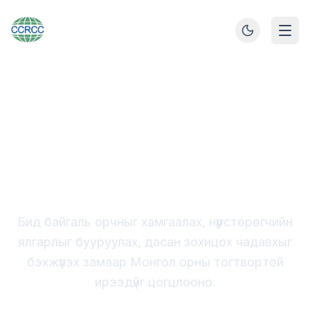
Монгол улсын тогтвортой хөгжлийн төлөө
Уур амьсгалын
өөрчлөлтийн судалгаа,
Хамтын ажиллагааны
төв
Бид байгаль орчныг хамгаалах, нүүрстөрөгчийн
ялгарлыг бууруулах, дасан зохицох чадавхыг
бэхжүүлэх замаар Монгол орны тогтвортой
ирээдүйг цогцлооно.