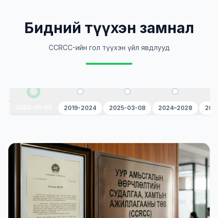
Бидний түүхэн замнал
CCRCC-ийн гол түүхэн үйл явдлууд
2020-05-05
2019-2024
2025-03-08
2024–2028
202