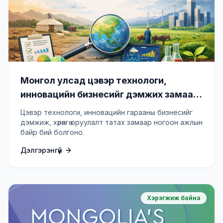
Монгол улсад цэвэр технологи,
инновацийн бизнесийг дэмжих замаар
ногоон ажлын байр бий болгох төсөл
Цэвэр технологи, инновацийн гарааны бизнесийг
(GCIP Mongolia)
дэмжиж, хөрөнгө оруулалт татах замаар ногоон ажлын
байр бий болгоно.
Дэлгэрэнгүй
Хэрэгжиж байна