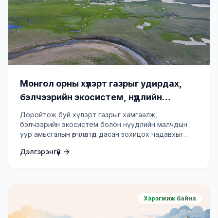
Монгол орны хүлэрт газрыг удирдах,
бэлчээрийн экосистем, нүүдлийн
малчдын дасан зохицох чадавхыг
Доройтож буй хүлэрт газрыг хамгаалж,
нэмэгдүүлэх төсөл
бэлчээрийн экосистем болон нүүдлийн малчдын
уур амьсгалын өөрчлөлтөд дасан зохицох чадавхыг
бэхжүүлнэ.
Дэлгэрэнгүй
Хэрэгжиж байна