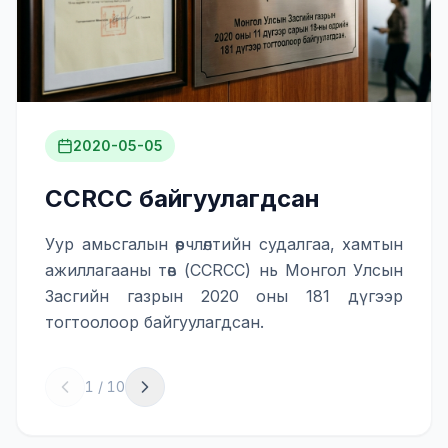
2020-05-05
CCRCC байгуулагдсан
Уур амьсгалын өөрчлөлтийн судалгаа, хамтын
ажиллагааны төв (CCRCC) нь Монгол Улсын
Засгийн газрын 2020 оны 181 дүгээр
тогтоолоор байгуулагдсан.
1
/
10