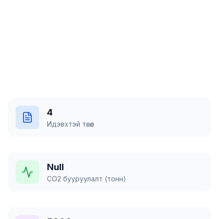
Төслүүдтэй танилцах
Бидний тухай
4
Идэвхтэй төсөл
Null
CO2 бууруулалт (тонн)