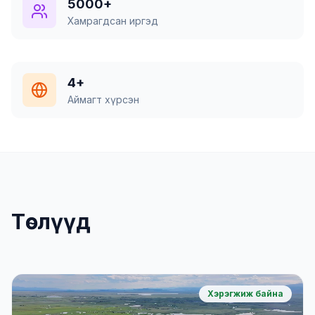
5000+
Хамрагдсан иргэд
4+
Аймагт хүрсэн
Төслүүд
Хэрэгжиж байна