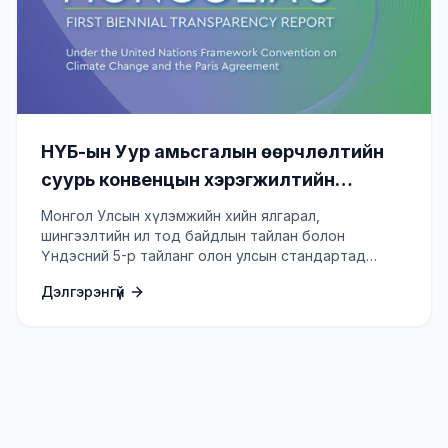
НҮБ-ын Уур амьсгалын өөрчлөлтийн
суурь конвенцын хэрэгжилтийн
Үндэсний 5-р тайлан, хүлэмжийн хийн
Монгол Улсын хүлэмжийн хийн ялгарал,
ялгарал, шингээлтийн ил тод байдлын
шингээлтийн ил тод байдлын тайлан болон
Үндэсний 5-р тайланг олон улсын стандартад
1, 2-р тайлан боловсруулах төсөл
нийцүүлэн боловсруулж, НҮБ-ын конвенцид
Дэлгэрэнгүй
хүргүүлнэ.